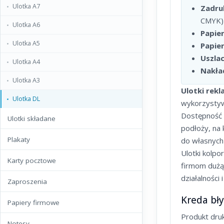
Ulotka A7
Zadru
CMYK)
Ulotka A6
Papier
Ulotka A5
Papier
Uszlac
Ulotka A4
Nakła
Ulotka A3
Ulotki rek
Ulotka DL
wykorzystyw
Dostępność 
Ulotki składane
podłoży, na
Ulotka składana A6 (A5 do A6)
Plakaty
do własnych
Ulotki kolp
Ulotka składana A5 (A4 do A5)
Plakat A1+
Karty pocztowe
firmom dużą
Ulotka składana A4 (A3 do A4)
Plakat A1
działalności
Karta pocztowa STANDARD
Zaproszenia
Ulotka składana DL x 2
Plakat A2+
Kreda bł
Karta pocztowa ELEGANCJA
Zaproszenie STANDARD
Papiery firmowe
Ulotka składana DL x 3 (A4 do DL)
Plakat A2
Produkt druk
Karta pocztowa PREMIUM BŁYSK
Zaproszenie ELEGANCJA
Papier firmowy A4
Notesy