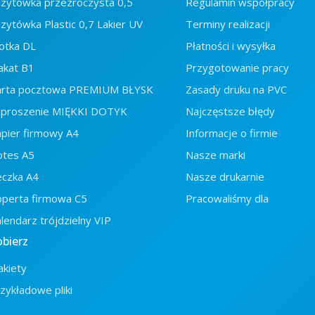
zytówka przezroczysta 0,5
Regulamin współpracy
zytówka Plastic 0,7 Lakier UV
Terminy realizacji
otka DL
Płatności i wysyłka
akat B1
Przygotowanie pracy
arta pocztowa PREMIUM BŁYSK
Zasady druku na PVC
aproszenie MIĘKKI DOTYK
Najczęstsze błędy
pier firmowy A4
Informacje o firmie
otes A5
Nasze marki
eczka A4
Nasze drukarnie
perta firmowa C5
Pracowaliśmy dla
lendarz trójdzielny VIP
obierz
kiety
zykładowe pliki