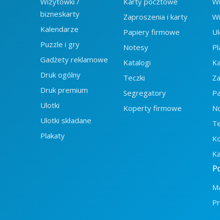
Wizytówki /
Karty pocztowe
Wi
bizneskarty
Zaproszenia i karty
Wi
Kalendarze
Papiery firmowe
Ul
Puzzle i gry
Notesy
Pl
Gadżety reklamowe
Katalogi
K
Druk ogólny
Teczki
Z
Druk premium
Segregatory
Pa
Ulotki
Koperty firmowe
N
Ulotki składane
T
Plakaty
Ko
Ka
P
Ma
Pr