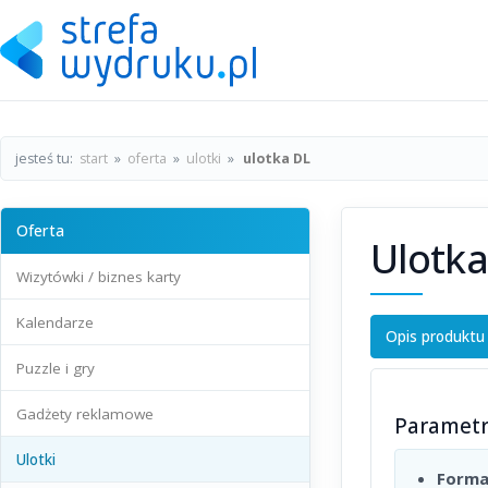
jesteś tu:
start
»
oferta
»
ulotki
»
ulotka DL
Oferta
Ulotka
Wizytówki / biznes karty
Kalendarze
Opis produktu
Puzzle i gry
Gadżety reklamowe
Paramet
Ulotki
Forma