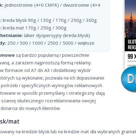
k:
jednostronne (4+0 CMYK) / dwustronnie (4+4
:
kreda błysk 90g / 130g / 170g / 250g / 300g
:
kreda mat 170g / 250g / 300g
hetnianie:
lakier dyspersyjny (kreda błysk)
dy:
250 / 500 / 1000 / 2500 / 5000 / większe
lamowe
są bardzo popularną i powszechnie
aną, a zarazem najprostszą formą reklamy.
w formacie od A7 do A3 i dodatkowy wybór
 których są wykonane, pozwala na ich dopasowanie
 potrzeb i specyficznych wymogów reklamowych.
ortowane w sposób przemyślany i strategiczny dają
 szansę skutecznego rozreklamowania swojej
 i dotarcia do nowych klientów.
ysk/mat
owany na kredzie błysk lub na kredzie mat dla wybranych gramat