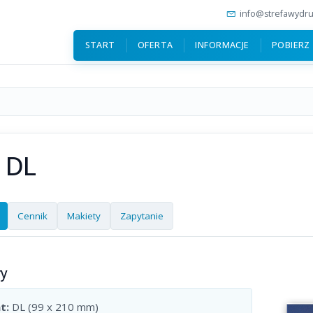
info@strefawydru
START
OFERTA
INFORMACJE
POBIERZ
 DL
Cennik
Makiety
Zapytanie
ry
t:
DL (99 x 210 mm)