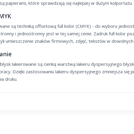
ą papierami, które sprawdzają się najlepiej w dużym kolportażu.
CMYK
wane są techniką offsetową full kolor (CMYK) - do wyboru jednos
ronny i jednostronny jest w tej samej cenie. Zadruk full kolor 
zyli umieszczenie znaków firmowych, zdjęć, tekstów w dowolnych 
anie
a błysk lakierowane są cienką warstwą lakieru dyspersyjnego bły
 pracy. Dzięki zastosowaniu lakieru dyspersyjnego zmniejsza się
a druku.