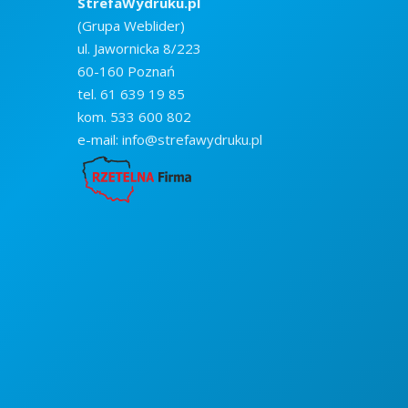
StrefaWydruku.pl
(Grupa Weblider)
Kreda błysk 250 g
ul. Jawornicka 8/223
60-160 Poznań
Nakład
Ce
tel.
61 639 19 85
250 szt.
1
kom.
533 600 802
500 szt.
1
e-mail:
info@strefawydruku.pl
1 000 szt.
2
2 500 szt.
2
5 000 szt.
3
Pok
n
Kreda błysk 300 g
Nakład
Ce
250 szt.
1
500 szt.
2